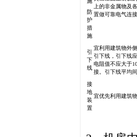
施
上的非金属物及
防
置做可靠电气连
护
措
施
宜利用建筑物外
引
引下线，引下线
下
电阻值不应大于1
线
接。引下线平均间
接
地
宜优先利用建筑
装
置