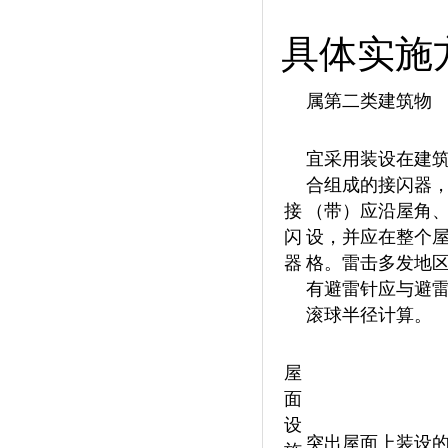
具体实施
属第二类建筑物
宜采用装设在建
合组成的接闪器
接
（带）应沿屋角
闪
设，并应在整个屋面
器
格。雷击多发地
有避雷针应与避雷
滚球半径计算。
屋
面
设
突出屋面上装设